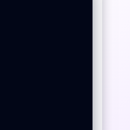
->
->