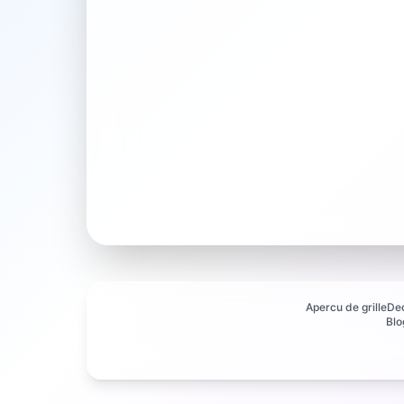
Apercu de grille
De
Blo