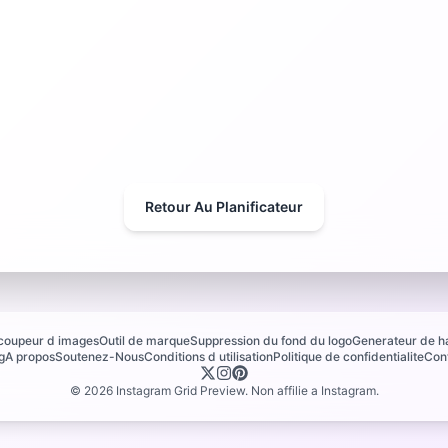
Retour Au Planificateur
coupeur d images
Outil de marque
Suppression du fond du logo
Generateur de h
g
A propos
Soutenez-Nous
Conditions d utilisation
Politique de confidentialite
Con
©
2026
Instagram Grid Preview. Non affilie a Instagram.