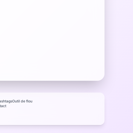
ashtags
Outil de flou
tact